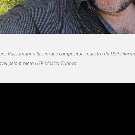
ubens Russomanno Ricciardi é compositor, maestro da USP Fila
el pelo projeto USP Música Criança.