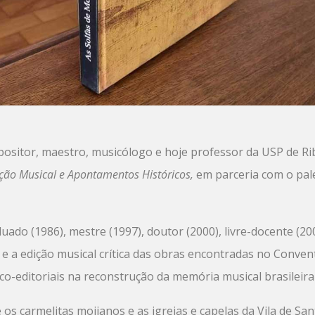
ositor, maestro, musicólogo e hoje professor da USP de Ri
ição Musical e Apontamentos Históricos,
em parceria com o pal
ado (1986), mestre (1997), doutor (2000), livre-docente (200
e a edição musical crítica das obras encontradas no Conve
-editoriais na reconstrução da memória musical brasileira
e os carmelitas mojianos e as igrejas e capelas da Vila de S