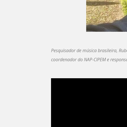
Pesquisador de música brasileira, R
coordenador do NAP-CIPEM e responsáv