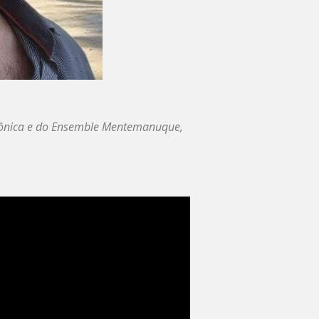
rmônica e do Ensemble Mentemanuque,