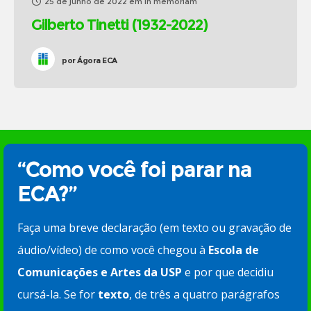
25 de junho de 2022
em
In memoriam
Gilberto Tinetti (1932-2022)
por
Ágora ECA
“Como você foi parar na
ECA?”
Faça uma breve declaração (em texto ou gravação de
áudio/vídeo) de como você chegou à
Escola de
Comunicações e Artes da USP
e por que decidiu
cursá-la. Se for
texto
, de três a quatro parágrafos