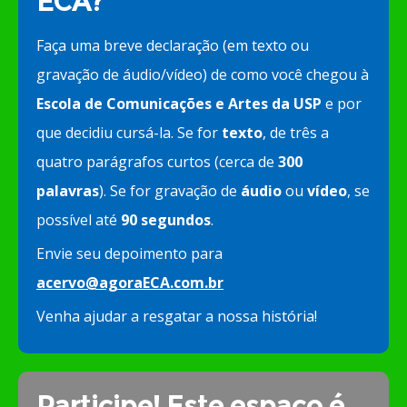
ECA?”
Faça uma breve declaração (em texto ou
gravação de áudio/vídeo) de como você chegou à
Escola de Comunicações e Artes da USP
e por
que decidiu cursá-la. Se for
texto
, de três a
quatro parágrafos curtos (cerca de
300
palavras
). Se for gravação de
áudio
ou
vídeo
, se
possível até
90 segundos
.
Envie seu depoimento para
acervo@agoraECA.com.br
Venha ajudar a resgatar a nossa história!
Participe! Este espaço é