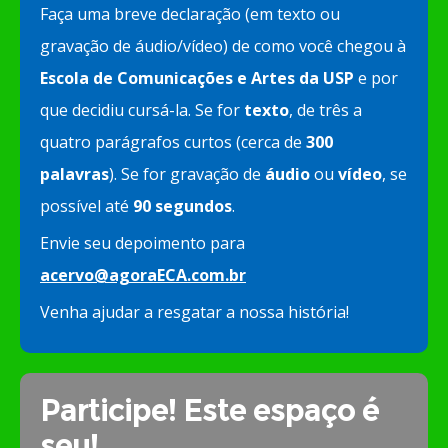
Faça uma breve declaração (em texto ou
gravação de áudio/vídeo) de como você chegou à
Escola de Comunicações e Artes da USP
e por
que decidiu cursá-la. Se for
texto
, de três a
quatro parágrafos curtos (cerca de
300
palavras
). Se for gravação de
áudio
ou
vídeo
, se
possível até
90 segundos
.
Envie seu depoimento para
acervo@agoraECA.com.br
Venha ajudar a resgatar a nossa história!
Participe! Este espaço é
seu!