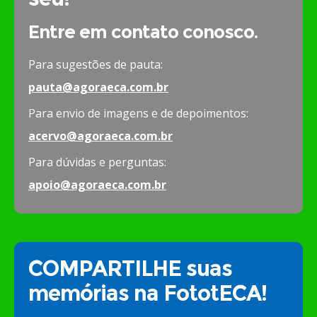
Entre em contato conosco.
Para sugestões de pauta:
pauta@agoraeca.com.br
Para envio de imagens e de depoimentos:
acervo@agoraeca.com.br
Para dúvidas e perguntas:
apoio@agoraeca.com.br
COMPARTILHE suas
memórias na FototECA!