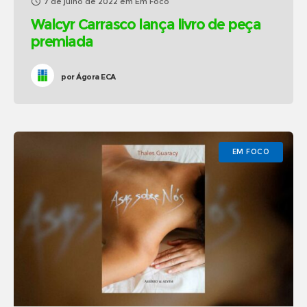
7 de julho de 2022
em
Em Foco
Walcyr Carrasco lança livro de peça
premiada
por
Ágora ECA
EM FOCO