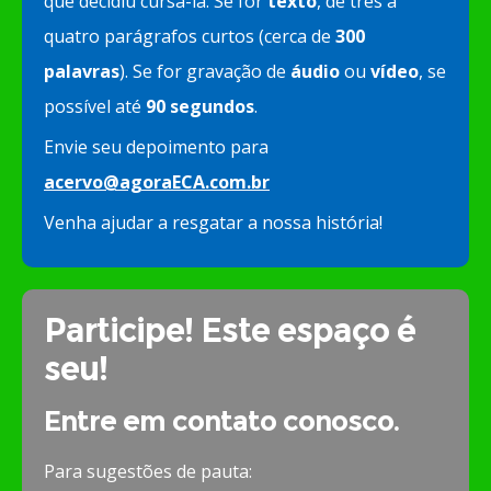
que decidiu cursá-la. Se for
texto
, de três a
quatro parágrafos curtos (cerca de
300
palavras
). Se for gravação de
áudio
ou
vídeo
, se
possível até
90 segundos
.
Envie seu depoimento para
acervo@agoraECA.com.br
Venha ajudar a resgatar a nossa história!
Participe! Este espaço é
seu!
Entre em contato conosco.
Para sugestões de pauta: