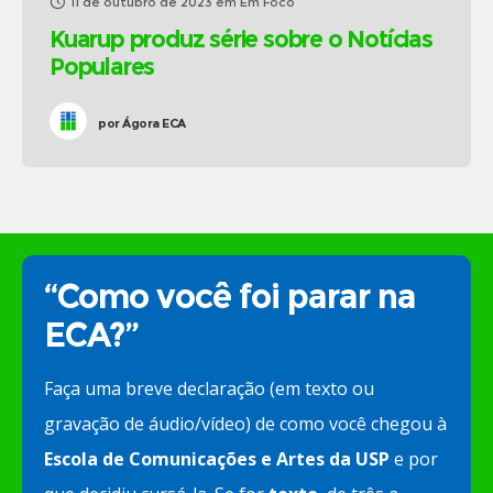
11 de outubro de 2023
em
Em Foco
Kuarup produz série sobre o Notícias
Populares
por
Ágora ECA
“Como você foi parar na
ECA?”
Faça uma breve declaração (em texto ou
gravação de áudio/vídeo) de como você chegou à
Escola de Comunicações e Artes da USP
e por