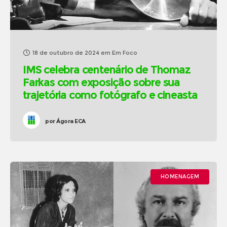
18 de outubro de 2024
em
Em Foco
IMS celebra centenário de Thomaz
Farkas com exposição sobre sua
trajetória como fotógrafo e cineasta
por
Ágora ECA
HOMENAGEM