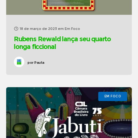
18 de março de 2023
em
Em Foco
Rubens Rewald lança seu quarto
longa ficcional
por
Pauta
EM FOCO