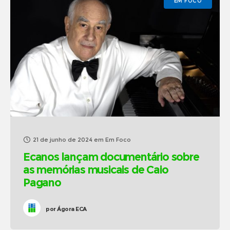
EM FOCO
21 de junho de 2024
em
Em Foco
Ecanos lançam documentário sobre
as memórias musicais de Caio
Pagano
por
Ágora ECA