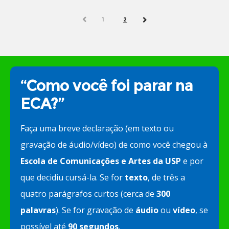
PREV
1
2
NEXT
“Como você foi parar na
ECA?”
Faça uma breve declaração (em texto ou
gravação de áudio/vídeo) de como você chegou à
Escola de Comunicações e Artes da USP
e por
que decidiu cursá-la. Se for
texto
, de três a
quatro parágrafos curtos (cerca de
300
palavras
). Se for gravação de
áudio
ou
vídeo
, se
possível até
90 segundos
.