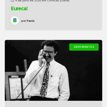
4 de julho de 2026
em
Crônicas Ecanas
Eureca!
por
Pauta
DEPOIMENTOS