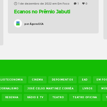
1 de dezembro de 2022
em
Em Foco
1
0
Ecanos no Prêmio Jabuti
por
Ágora ECA
BLIOTECONOMIA
CINEMA
DEPOIMENTOS
EAD
EM FO
JORNALISMO
JOSÉ CELSO MARTINEZ CORRÊA
LIVROS
MÚS
RESENHA
RÁDIO E TV
TEATRO
TEATRO OFICINA