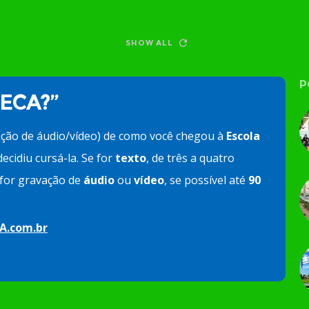
SHOW ALL
P
 ECA?”
ação de áudio/vídeo) de como você chegou à
Escola
ecidiu cursá-la. Se for
texto
, de três a quatro
e for gravação de
áudio
ou
vídeo
, se possível até
90
A.com.br