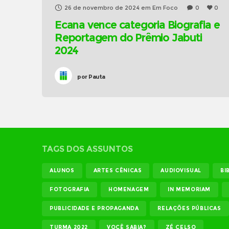
26 de novembro de 2024
em
Em Foco
0
0
Ecana vence categoria Biografia e
Reportagem do Prêmio Jabuti
2024
por
Pauta
TAGS DOS ASSUNTOS
ALUNOS
ARTES CÊNICAS
AUDIOVISUAL
BI
FOTOGRAFIA
HOMENAGEM
IN MEMORIAM
PUBLICIDADE E PROPAGANDA
RELAÇÕES PÚBLICAS
TURMA 2022
VOCÊ SABIA?
ZÉ CELSO