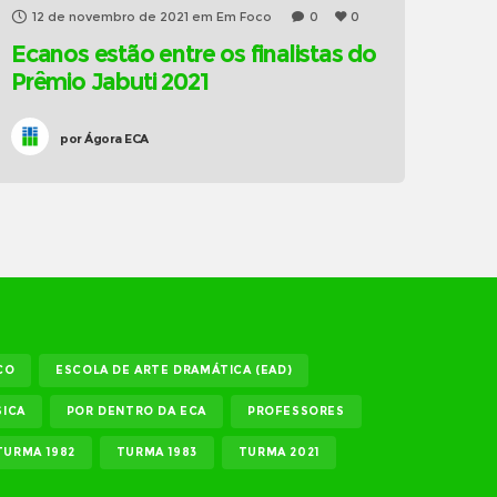
12 de novembro de 2021
em
Em Foco
0
0
Ecanos estão entre os finalistas do
Prêmio Jabuti 2021
por
Ágora ECA
CO
ESCOLA DE ARTE DRAMÁTICA (EAD)
ICA
POR DENTRO DA ECA
PROFESSORES
TURMA 1982
TURMA 1983
TURMA 2021