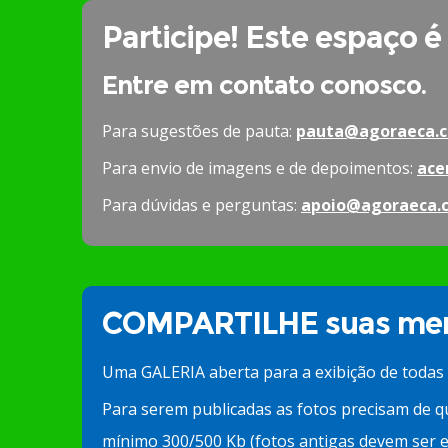
Participe! Este espaço é
Entre em contato conosco.
Para sugestões de pauta:
pauta@agoraeca.c
Para envio de imagens e de depoimentos:
ace
Para dúvidas e perguntas:
apoio@agoraeca.
COMPARTILHE suas mem
Uma GALERIA aberta para a exibição de todas
Para serem publicadas as fotos precisam de q
mínimo 300/500 Kb (fotos antigas devem ser e