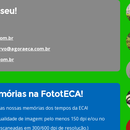
 seu!
om.br
rvo@agoraeca.com.br
com.br
órias na FototECA!
 as nossas memórias dos tempos da ECA!
ualidade de imagem: pelo menos 150 dpi e/ou no
scaneadas em 300/600 dpi de resolução.)