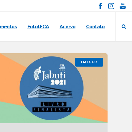
imentos
FototECA
Acervo
Contato
EM FOCO