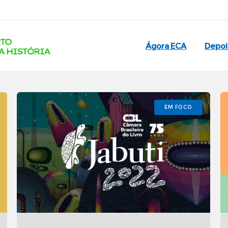
Ágora ECA
Depo
EM FOCO