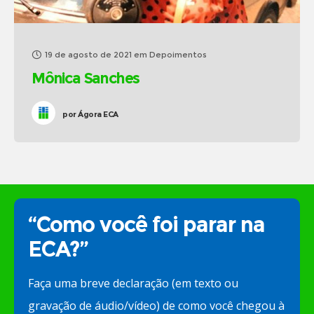
19 de agosto de 2021
em
Depoimentos
Mônica Sanches
por
Ágora ECA
“Como você foi parar na
ECA?”
Faça uma breve declaração (em texto ou
gravação de áudio/vídeo) de como você chegou à