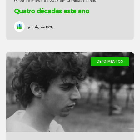
28 de março de 2025
em
Crônicas Ecanas
Quatro décadas este ano
por
Ágora ECA
DEPOIMENTOS