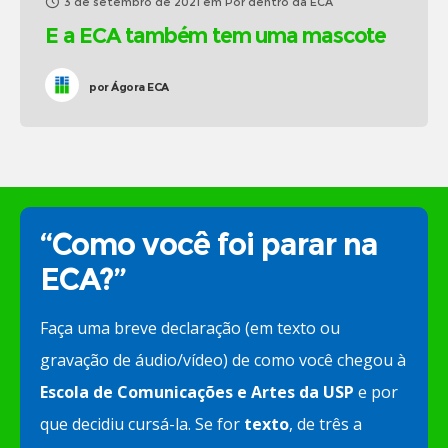
3 de setembro de 2021
em
Por dentro da ECA
E a ECA também tem uma mascote
por
Ágora ECA
“Como você foi parar na
ECA?”
Faça uma breve declaração (em texto ou
gravação de áudio/vídeo) de como você chegou à
Escola de Comunicações e Artes da USP
e por
que decidiu cursá-la. Se for
texto
, de três a