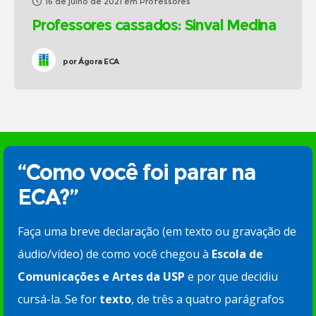
16 de julho de 2021
em
Professores
Professores cassados: Sinval Medina
por
Ágora ECA
“Como você foi parar na
ECA?”
Faça uma breve declaração (em texto ou gravação de
áudio/vídeo) de como você chegou à
Escola de
Comunicações e Artes da USP
e por que decidiu
cursá-la. Se for
texto
, de três a quatro parágrafos