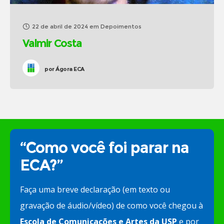
22 de abril de 2024
em
Depoimentos
Valmir Costa
por
Ágora ECA
“Como você foi parar na
ECA?”
Faça uma breve declaração (em texto ou
gravação de áudio/vídeo) de como você chegou à
Escola de Comunicações e Artes da USP
e por