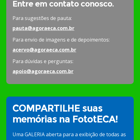
Entre em contato conosco.
Para sugestões de pauta:
pauta@agoraeca.com.br
Para envio de imagens e de depoimentos:
acervo@agoraeca.com.br
Para dúvidas e perguntas:
apoio@agoraeca.com.br
COMPARTILHE suas
memórias na FototECA!
Uma GALERIA aberta para a exibição de todas as