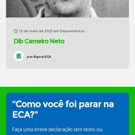
12 de maio de 2021
em
Depoimentos
Dib Carneiro Neto
por
Ágora ECA
“Como você foi parar na
ECA?”
Faça uma breve declaração (em texto ou