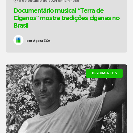
8 de outubro de 2024
em
Em Foco
Documentário musical “Terra de
Ciganos” mostra tradições ciganas no
Brasil
por
Ágora ECA
DEPOIMENTOS