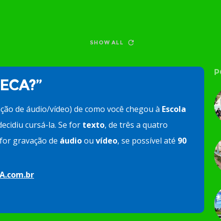
SHOW ALL
P
 ECA?”
ação de áudio/vídeo) de como você chegou à
Escola
ecidiu cursá-la. Se for
texto
, de três a quatro
e for gravação de
áudio
ou
vídeo
, se possível até
90
A.com.br