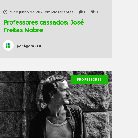
21 de junho de 2021
em
Professores
0
0
Professores cassados: José
Freitas Nobre
por
Ágora ECA
PROFESSORES