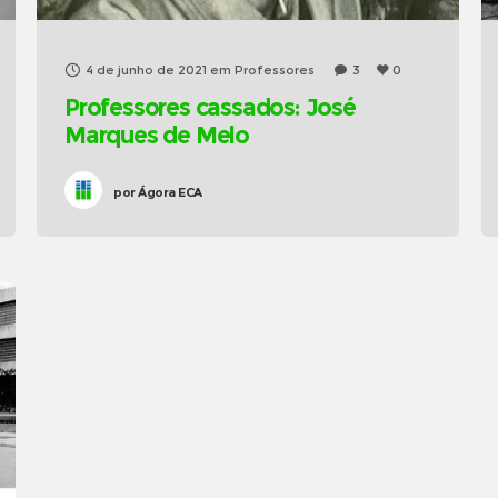
4 de junho de 2021
em
Professores
3
0
Professores cassados: José
Marques de Melo
por
Ágora ECA