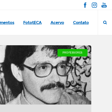
imentos
FototECA
Acervo
Contato
PROFESSORES