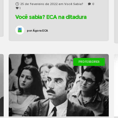
25 de fevereiro de 2022
em
Você Sabia?
0
1
Você sabia? ECA na ditadura
por
Ágora ECA
PROFESSORES