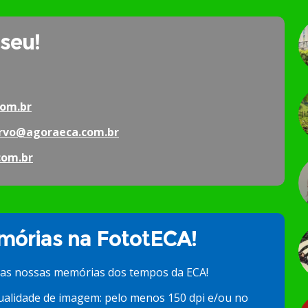
 seu!
om.br
rvo@agoraeca.com.br
com.br
órias na FototECA!
 as nossas memórias dos tempos da ECA!
ualidade de imagem: pelo menos 150 dpi e/ou no