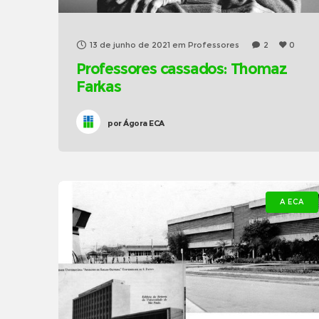
13 de junho de 2021
em
Professores
2
0
Professores cassados: Thomaz
Farkas
por
Ágora ECA
A ECA