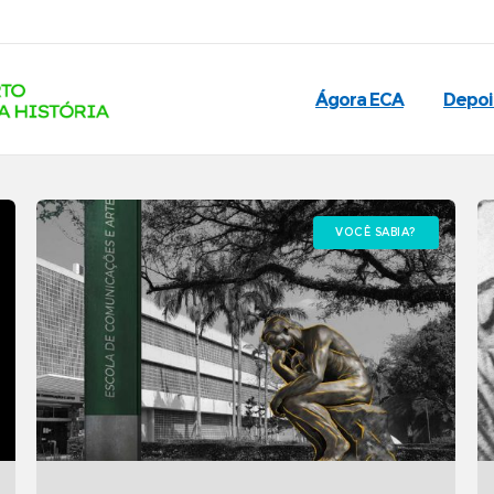
Ágora ECA
Depo
VOCÊ SABIA?