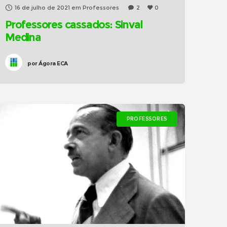
16 de julho de 2021
em
Professores
2
0
Professores cassados: Sinval
Medina
por
Ágora ECA
PROFESSORES