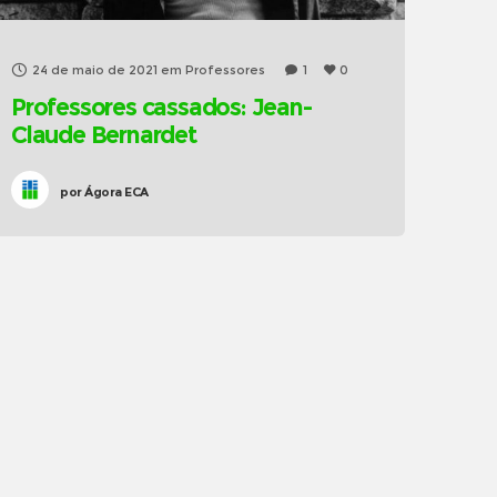
24 de maio de 2021
em
Professores
1
0
Professores cassados: Jean-
Claude Bernardet
por
Ágora ECA