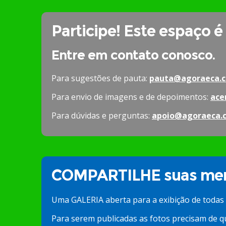
Participe! Este espaço é
Entre em contato conosco.
Para sugestões de pauta:
pauta@agoraeca.c
Para envio de imagens e de depoimentos:
ace
Para dúvidas e perguntas:
apoio@agoraeca.
COMPARTILHE suas mem
Uma GALERIA aberta para a exibição de todas
Para serem publicadas as fotos precisam de q