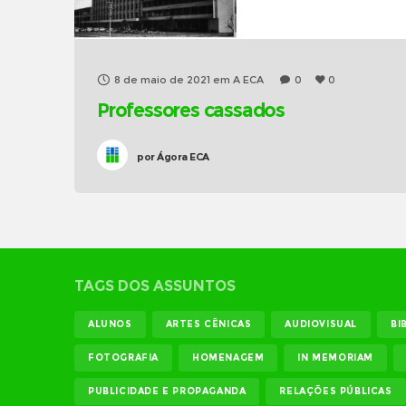
8 de maio de 2021
em
A ECA
0
0
Professores cassados
por
Ágora ECA
TAGS DOS ASSUNTOS
ALUNOS
ARTES CÊNICAS
AUDIOVISUAL
BI
FOTOGRAFIA
HOMENAGEM
IN MEMORIAM
PUBLICIDADE E PROPAGANDA
RELAÇÕES PÚBLICAS