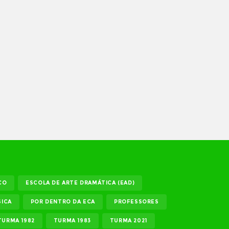
CO
ESCOLA DE ARTE DRAMÁTICA (EAD)
ICA
POR DENTRO DA ECA
PROFESSORES
TURMA 1982
TURMA 1983
TURMA 2021