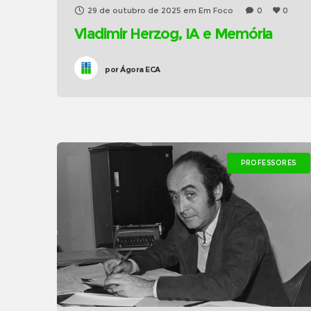
29 de outubro de 2025
em
Em Foco
0
0
Vladimir Herzog, IA e Memória
por
Ágora ECA
PROFESSORES