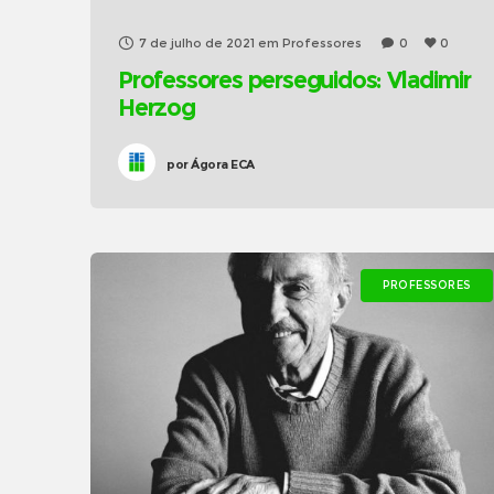
7 de julho de 2021
em
Professores
0
0
Professores perseguidos: Vladimir
Herzog
por
Ágora ECA
PROFESSORES