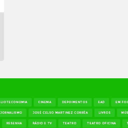
BLIOTECONOMIA
CINEMA
DEPOIMENTOS
EAD
EM FO
JORNALISMO
JOSÉ CELSO MARTINEZ CORRÊA
LIVROS
MÚS
RESENHA
RÁDIO E TV
TEATRO
TEATRO OFICINA