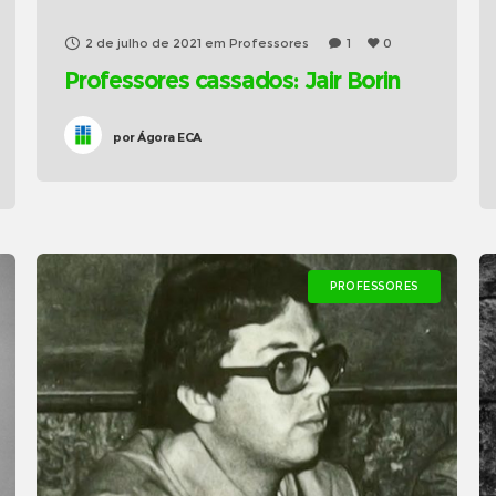
2 de julho de 2021
em
Professores
1
0
Professores cassados: Jair Borin
por
Ágora ECA
PROFESSORES