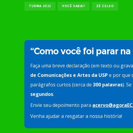
TURMA 2022
VOCÊ SABIA?
ZÉ CELSO
“Como você foi parar na
Faça uma breve declaração (em texto ou grav
de Comunicações e Artes da USP
e por que d
parágrafos curtos (cerca de
300 palavras
). S
segundos
.
Envie seu depoimento para
acervo@agoraEC
Venha ajudar a resgatar a nossa história!