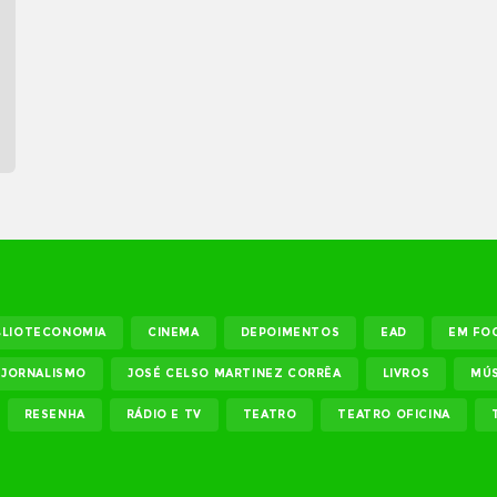
BLIOTECONOMIA
CINEMA
DEPOIMENTOS
EAD
EM FO
JORNALISMO
JOSÉ CELSO MARTINEZ CORRÊA
LIVROS
MÚS
RESENHA
RÁDIO E TV
TEATRO
TEATRO OFICINA