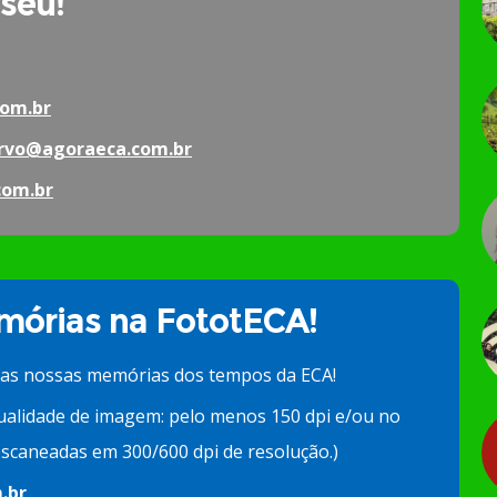
 seu!
om.br
rvo@agoraeca.com.br
com.br
órias na FototECA!
 as nossas memórias dos tempos da ECA!
ualidade de imagem: pelo menos 150 dpi e/ou no
scaneadas em 300/600 dpi de resolução.)
.br