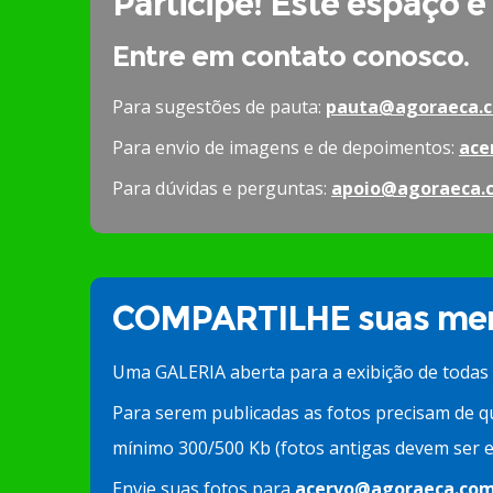
Participe! Este espaço é
Entre em contato conosco.
Para sugestões de pauta:
pauta@agoraeca.c
Para envio de imagens e de depoimentos:
ace
Para dúvidas e perguntas:
apoio@agoraeca.
COMPARTILHE suas mem
Uma GALERIA aberta para a exibição de todas
Para serem publicadas as fotos precisam de q
mínimo 300/500 Kb (fotos antigas devem ser e
Envie suas fotos para
acervo@agoraeca.com