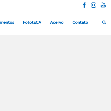
imentos
FototECA
Acervo
Contato