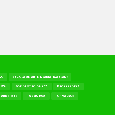
CO
ESCOLA DE ARTE DRAMÁTICA (EAD)
ICA
POR DENTRO DA ECA
PROFESSORES
TURMA 1982
TURMA 1983
TURMA 2021