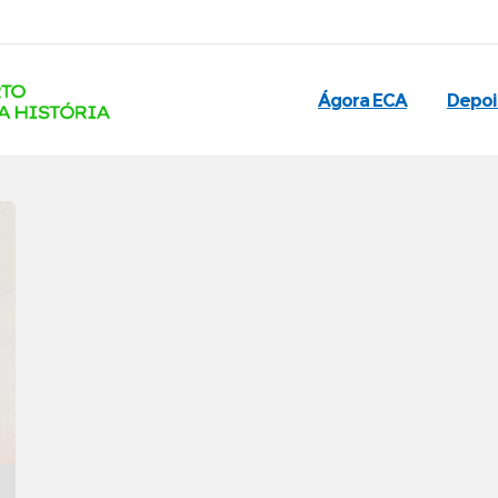
Ágora ECA
Depo