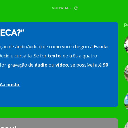
SHOW ALL
P
 ECA?”
ação de áudio/vídeo) de como você chegou à
Escola
ecidiu cursá-la. Se for
texto
, de três a quatro
e for gravação de
áudio
ou
vídeo
, se possível até
90
A.com.br