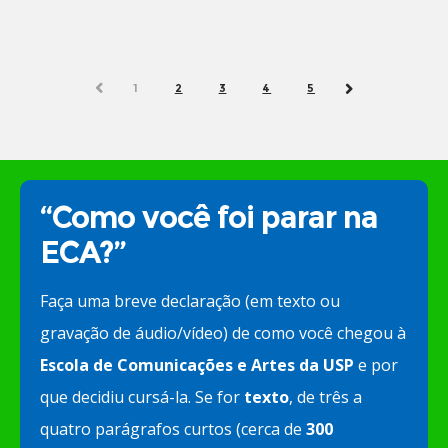
PREV
1
2
3
4
5
NEXT
“Como você foi parar na
ECA?”
Faça uma breve declaração (em texto ou
gravação de áudio/vídeo) de como você chegou à
Escola de Comunicações e Artes da USP
e por
que decidiu cursá-la. Se for
texto
, de três a
quatro parágrafos curtos (cerca de
300