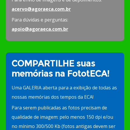
acervo@agoraeca.com.br
Para dúvidas e perguntas:
apoio@agoraeca.com.br
COMPARTILHE suas
memórias na FototECA!
Uma GALERIA aberta para a exibição de todas as
nossas memórias dos tempos da ECA!
Para serem publicadas as fotos precisam de
qualidade de imagem: pelo menos 150 dpi e/ou
no mínimo 300/500 Kb (fotos antigas devem ser