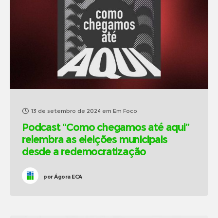
13 de setembro de 2024
em
Em Foco
Podcast “Como chegamos até aqui”
relembra as eleições municipais
desde a redemocratização
por
Ágora ECA