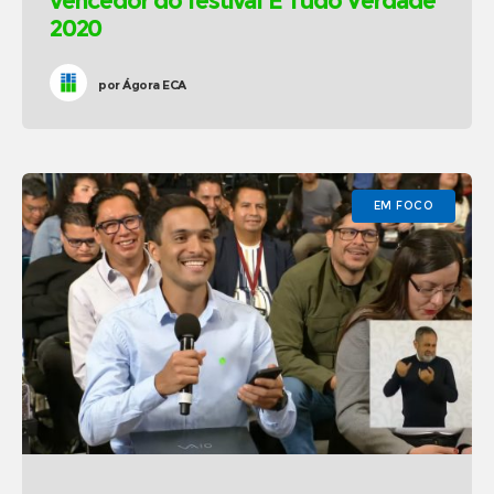
vencedor do festival É Tudo Verdade
2020
por
Ágora ECA
EM FOCO