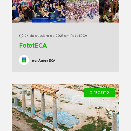
24 de outubro de 2021
em
FototECA
FototECA
por
Ágora ECA
O PROJETO