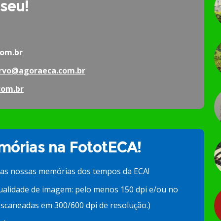
 seu!
om.br
rvo@agoraeca.com.br
com.br
órias na FototECA!
 as nossas memórias dos tempos da ECA!
ualidade de imagem: pelo menos 150 dpi e/ou no
scaneadas em 300/600 dpi de resolução.)