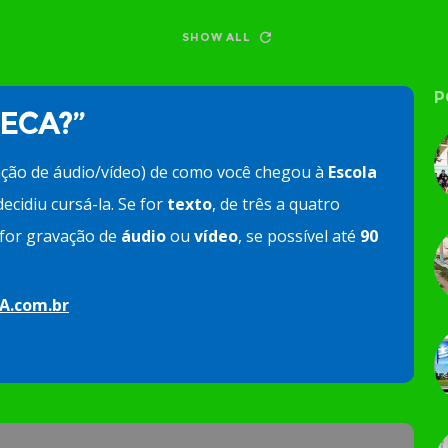
SHOW ALL
P
 ECA?”
ação de áudio/vídeo) de como você chegou à
Escola
ecidiu cursá-la. Se for
texto
, de três a quatro
e for gravação de
áudio
ou
vídeo
, se possível até
90
A.com.br