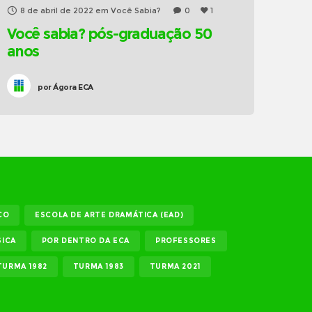
8 de abril de 2022
em
Você Sabia?
0
1
Você sabia? pós-graduação 50
anos
por
Ágora ECA
CO
ESCOLA DE ARTE DRAMÁTICA (EAD)
ICA
POR DENTRO DA ECA
PROFESSORES
TURMA 1982
TURMA 1983
TURMA 2021