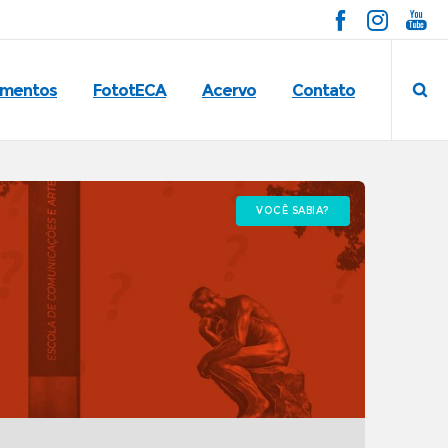
imentos
FototECA
Acervo
Contato
VOCÊ SABIA?