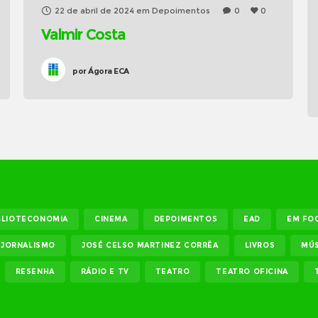
22 de abril de 2024
em
Depoimentos
0
0
Valmir Costa
por
Ágora ECA
BLIOTECONOMIA
CINEMA
DEPOIMENTOS
EAD
EM FO
JORNALISMO
JOSÉ CELSO MARTINEZ CORRÊA
LIVROS
MÚS
RESENHA
RÁDIO E TV
TEATRO
TEATRO OFICINA