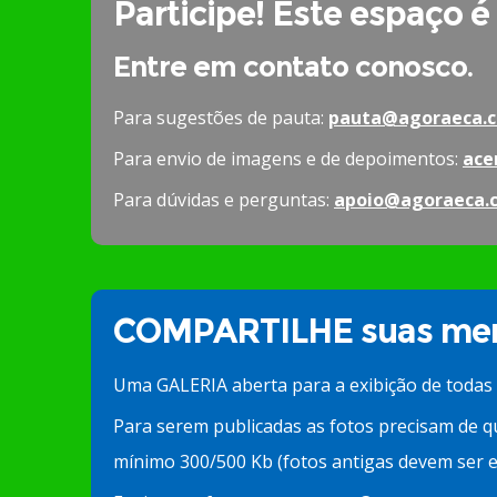
Participe! Este espaço é
Entre em contato conosco.
Para sugestões de pauta:
pauta@agoraeca.c
Para envio de imagens e de depoimentos:
ace
Para dúvidas e perguntas:
apoio@agoraeca.
COMPARTILHE suas mem
Uma GALERIA aberta para a exibição de todas
Para serem publicadas as fotos precisam de q
mínimo 300/500 Kb (fotos antigas devem ser e