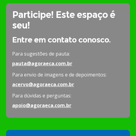
Participe! Este espaço é
seu!
Entre em contato conosco.
Para sugestões de pauta:
pauta@agoraeca.com.br
Para envio de imagens e de depoimentos:
acervo@agoraeca.com.br
Para dúvidas e perguntas:
apoio@agoraeca.com.br