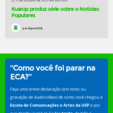
11 de outubro de 2023
em
Em Foco
Kuarup produz série sobre o Notícias
Populares
por
Ágora ECA
“Como você foi parar na
ECA?”
Faça uma breve declaração (em texto ou
gravação de áudio/vídeo) de como você chegou à
Escola de Comunicações e Artes da USP
e por