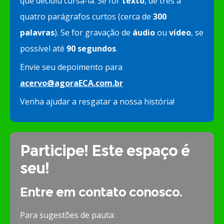
que decidiu cursá-la. Se for
texto
, de três a
quatro parágrafos curtos (cerca de
300
palavras
). Se for gravação de
áudio
ou
vídeo
, se
possível até
90 segundos
.
Envie seu depoimento para
acervo@agoraECA.com.br
Venha ajudar a resgatar a nossa história!
Participe! Este espaço é
seu!
Entre em contato conosco.
Para sugestões de pauta: