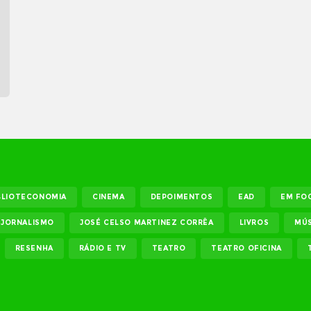
BLIOTECONOMIA
CINEMA
DEPOIMENTOS
EAD
EM FO
JORNALISMO
JOSÉ CELSO MARTINEZ CORRÊA
LIVROS
MÚS
RESENHA
RÁDIO E TV
TEATRO
TEATRO OFICINA