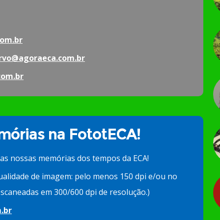
om.br
rvo@agoraeca.com.br
com.br
órias na FototECA!
 as nossas memórias dos tempos da ECA!
ualidade de imagem: pelo menos 150 dpi e/ou no
scaneadas em 300/600 dpi de resolução.)
.br