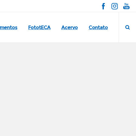
imentos
FototECA
Acervo
Contato