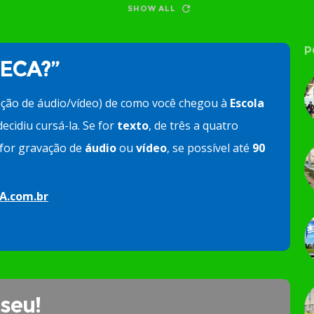
SHOW ALL
P
 ECA?”
ação de áudio/vídeo) de como você chegou à
Escola
ecidiu cursá-la. Se for
texto
, de três a quatro
e for gravação de
áudio
ou
vídeo
, se possível até
90
A.com.br
 seu!