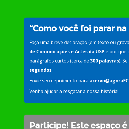
“Como você foi parar na
Faça uma breve declaração (em texto ou grav
de Comunicações e Artes da USP
e por que d
parágrafos curtos (cerca de
300 palavras
). S
segundos
.
Envie seu depoimento para
acervo@agoraEC
Venha ajudar a resgatar a nossa história!
Participe! Este espaço é