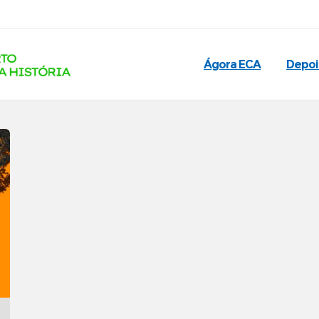
Ágora ECA
Depo