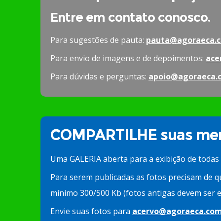
Entre em contato conosco.
Para sugestões de pauta:
pauta@agoraeca.c
Para envio de imagens e de depoimentos:
ace
Para dúvidas e perguntas:
apoio@agoraeca.
COMPARTILHE suas mem
Uma GALERIA aberta para a exibição de todas
Para serem publicadas as fotos precisam de q
mínimo 300/500 Kb (fotos antigas devem ser e
Envie suas fotos para
acervo@agoraeca.com