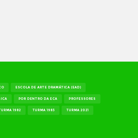
CO
ESCOLA DE ARTE DRAMÁTICA (EAD)
ICA
POR DENTRO DA ECA
PROFESSORES
TURMA 1982
TURMA 1983
TURMA 2021