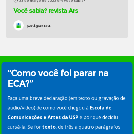
23 de março de 2022
em
Você Sabia?
Você sabia? revista Ars
por
Ágora ECA
“Como você foi parar na
ECA?”
Faça uma breve declaração (em texto ou gravação de
áudio/vídeo) de como você chegou à
Escola de
Comunicações e Artes da USP
e por que decidiu
cursá-la. Se for
texto
, de três a quatro parágrafos