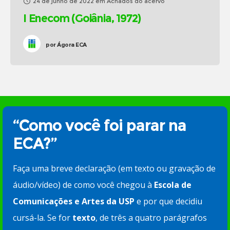
24 de junho de 2022
em
Achados do acervo
I Enecom (Goiânia, 1972)
por
Ágora ECA
“Como você foi parar na
ECA?”
Faça uma breve declaração (em texto ou gravação de
áudio/vídeo) de como você chegou à
Escola de
Comunicações e Artes da USP
e por que decidiu
cursá-la. Se for
texto
, de três a quatro parágrafos