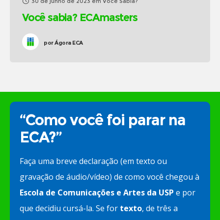
30 de junho de 2023
em
Você Sabia?
Você sabia? ECAmasters
por
Ágora ECA
“Como você foi parar na
ECA?”
Faça uma breve declaração (em texto ou
gravação de áudio/vídeo) de como você chegou à
Escola de Comunicações e Artes da USP
e por
que decidiu cursá-la. Se for
texto
, de três a