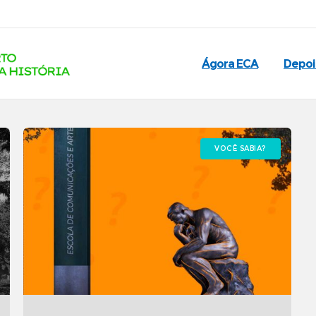
Ágora ECA
Depo
VOCÊ SABIA?