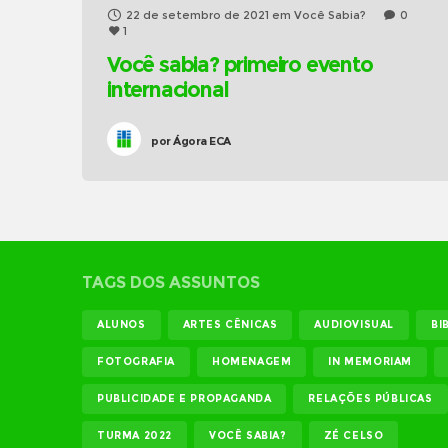
22 de setembro de 2021
em
Você Sabia?
0
1
Você sabia? primeiro evento
internacional
por
Ágora ECA
TAGS DOS ASSUNTOS
ALUNOS
ARTES CÊNICAS
AUDIOVISUAL
BI
FOTOGRAFIA
HOMENAGEM
IN MEMORIAM
PUBLICIDADE E PROPAGANDA
RELAÇÕES PÚBLICAS
TURMA 2022
VOCÊ SABIA?
ZÉ CELSO