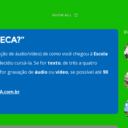
SHOW ALL
P
 ECA?”
ação de áudio/vídeo) de como você chegou à
Escola
ecidiu cursá-la. Se for
texto
, de três a quatro
e for gravação de
áudio
ou
vídeo
, se possível até
90
A.com.br