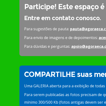
Participe! Este espaço é
Entre em contato conosco.
Para sugestões de pauta:
pauta@agoraeca.c
Para envio de imagens e de depoimentos:
ace
Para dúvidas e perguntas:
apoio@agoraeca.
COMPARTILHE suas mem
Uma GALERIA aberta para a exibição de todas
Para serem publicadas as fotos precisam de q
mínimo 300/500 Kb (fotos antigas devem ser e