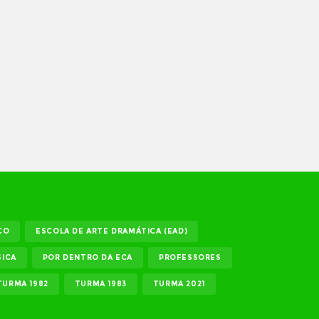
CO
ESCOLA DE ARTE DRAMÁTICA (EAD)
ICA
POR DENTRO DA ECA
PROFESSORES
TURMA 1982
TURMA 1983
TURMA 2021