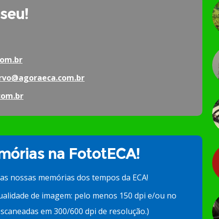
 seu!
om.br
rvo@agoraeca.com.br
com.br
órias na FototECA!
 as nossas memórias dos tempos da ECA!
ualidade de imagem: pelo menos 150 dpi e/ou no
scaneadas em 300/600 dpi de resolução.)