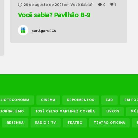
26 de agosto de 2021
em
Você Sabia?
0
1
Você sabia? Pavilhão B-9
por
Ágora ECA
BLIOTECONOMIA
CINEMA
DEPOIMENTOS
EAD
EM FO
JORNALISMO
JOSÉ CELSO MARTINEZ CORRÊA
LIVROS
MÚS
RESENHA
RÁDIO E TV
TEATRO
TEATRO OFICINA