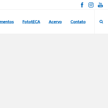
imentos
FototECA
Acervo
Contato