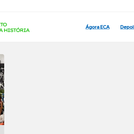
Ágora ECA
Depo