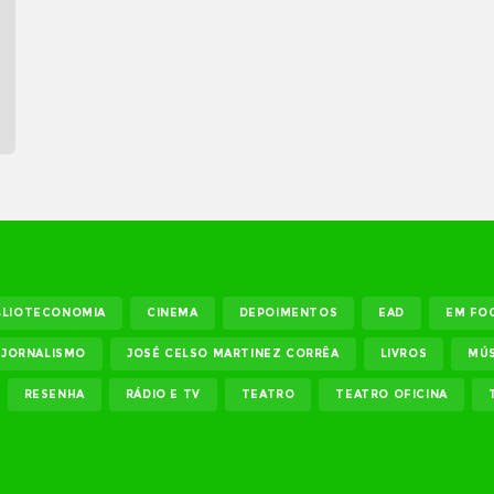
BLIOTECONOMIA
CINEMA
DEPOIMENTOS
EAD
EM FO
JORNALISMO
JOSÉ CELSO MARTINEZ CORRÊA
LIVROS
MÚS
RESENHA
RÁDIO E TV
TEATRO
TEATRO OFICINA