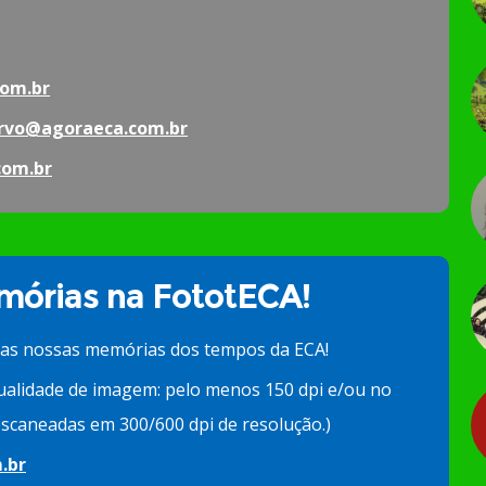
om.br
rvo@agoraeca.com.br
com.br
órias na FototECA!
 as nossas memórias dos tempos da ECA!
ualidade de imagem: pelo menos 150 dpi e/ou no
scaneadas em 300/600 dpi de resolução.)
.br