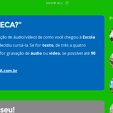
SHOW ALL
P
 ECA?”
ação de áudio/vídeo) de como você chegou à
Escola
ecidiu cursá-la. Se for
texto
, de três a quatro
e for gravação de
áudio
ou
vídeo
, se possível até
90
A.com.br
 seu!