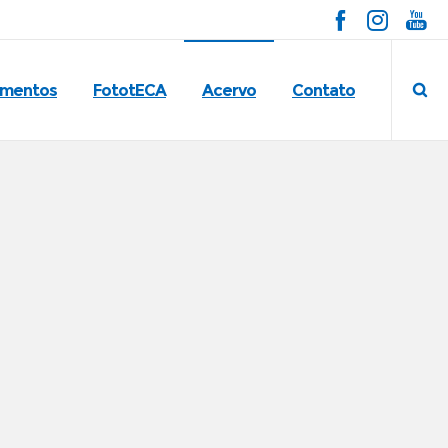
imentos
FototECA
Acervo
Contato