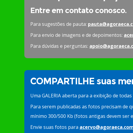
Entre em contato conosco.
Para sugestões de pauta:
pauta@agoraeca.c
Para envio de imagens e de depoimentos:
ace
Para dúvidas e perguntas:
apoio@agoraeca.
COMPARTILHE suas mem
Uma GALERIA aberta para a exibição de todas
Para serem publicadas as fotos precisam de q
mínimo 300/500 Kb (fotos antigas devem ser e
Envie suas fotos para
acervo@agoraeca.com