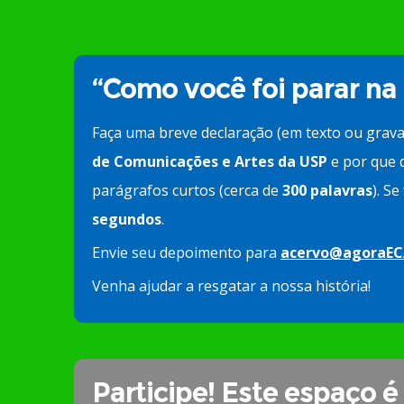
“Como você foi parar na
Faça uma breve declaração (em texto ou grav
de Comunicações e Artes da USP
e por que d
parágrafos curtos (cerca de
300 palavras
). S
segundos
.
Envie seu depoimento para
acervo@agoraEC
Venha ajudar a resgatar a nossa história!
Participe! Este espaço é