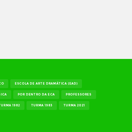
CO
ESCOLA DE ARTE DRAMÁTICA (EAD)
ICA
POR DENTRO DA ECA
PROFESSORES
TURMA 1982
TURMA 1983
TURMA 2021