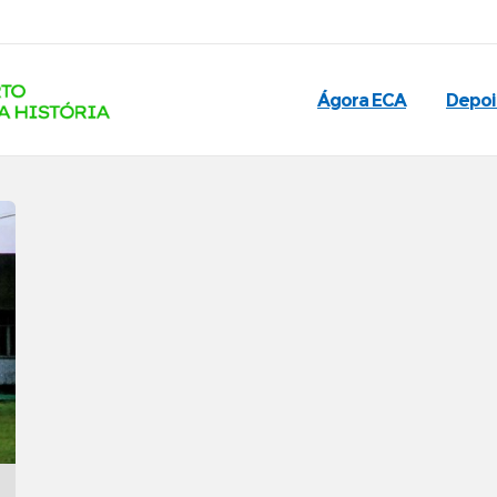
Ágora ECA
Depo