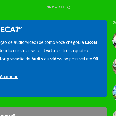
SHOW ALL
P
 ECA?”
ação de áudio/vídeo) de como você chegou à
Escola
ecidiu cursá-la. Se for
texto
, de três a quatro
e for gravação de
áudio
ou
vídeo
, se possível até
90
A.com.br