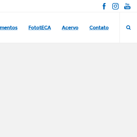
imentos
FototECA
Acervo
Contato