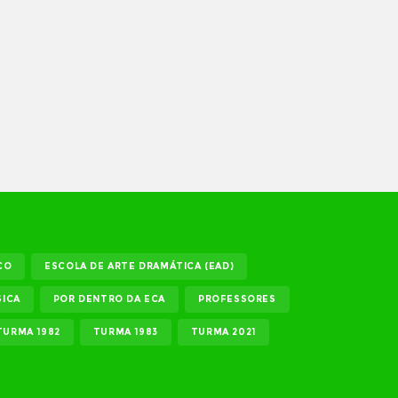
CO
ESCOLA DE ARTE DRAMÁTICA (EAD)
ICA
POR DENTRO DA ECA
PROFESSORES
TURMA 1982
TURMA 1983
TURMA 2021