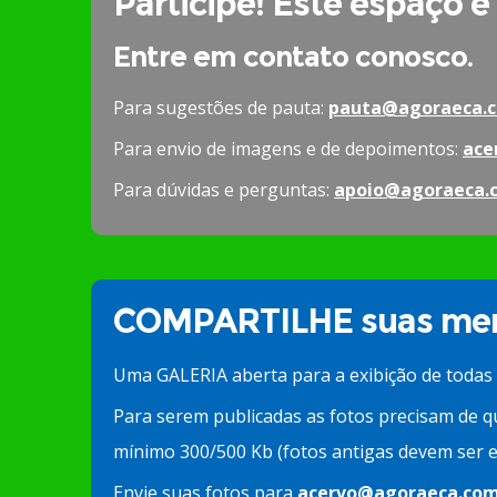
Participe! Este espaço é
Entre em contato conosco.
Para sugestões de pauta:
pauta@agoraeca.c
Para envio de imagens e de depoimentos:
ace
Para dúvidas e perguntas:
apoio@agoraeca.
COMPARTILHE suas mem
Uma GALERIA aberta para a exibição de todas
Para serem publicadas as fotos precisam de q
mínimo 300/500 Kb (fotos antigas devem ser e
Envie suas fotos para
acervo@agoraeca.com