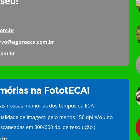
 seu!
om.br
rvo@agoraeca.com.br
com.br
órias na FototECA!
 as nossas memórias dos tempos da ECA!
ualidade de imagem: pelo menos 150 dpi e/ou no
scaneadas em 300/600 dpi de resolução.)
.br