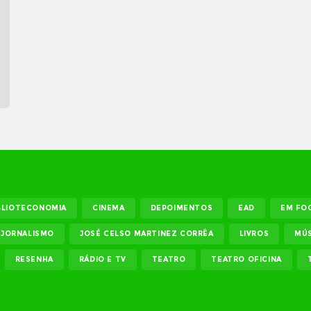
BLIOTECONOMIA
CINEMA
DEPOIMENTOS
EAD
EM FO
JORNALISMO
JOSÉ CELSO MARTINEZ CORRÊA
LIVROS
MÚS
RESENHA
RÁDIO E TV
TEATRO
TEATRO OFICINA