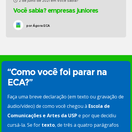
2 de julho de 2021
em
Você Sabia?
Você sabia? empresas juniores
por
Ágora ECA
“Como você foi parar na
ECA?”
Faça uma breve declaração (em texto ou gravação de
áudio/vídeo) de como você chegou à
Escola de
Comunicações e Artes da USP
e por que decidiu
cursá-la. Se for
texto
, de três a quatro parágrafos