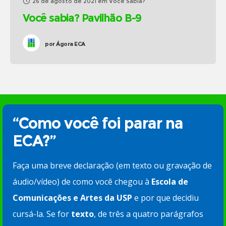
26 de agosto de 2021
em
Você Sabia?
Você sabia? Pavilhão B-9
por
Ágora ECA
“Como você foi parar na
ECA?”
Faça uma breve declaração (em texto ou gravação de
áudio/vídeo) de como você chegou à
Escola de
Comunicações e Artes da USP
e por que decidiu
cursá-la. Se for
texto
, de três a quatro parágrafos