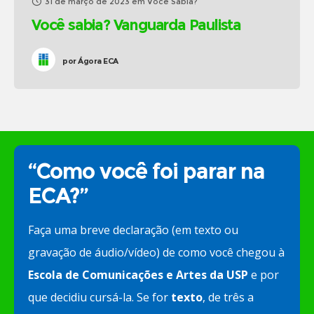
31 de março de 2023
em
Você Sabia?
Você sabia? Vanguarda Paulista
por
Ágora ECA
“Como você foi parar na
ECA?”
Faça uma breve declaração (em texto ou
gravação de áudio/vídeo) de como você chegou à
Escola de Comunicações e Artes da USP
e por
que decidiu cursá-la. Se for
texto
, de três a