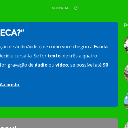
SHOW ALL
P
 ECA?”
ação de áudio/vídeo) de como você chegou à
Escola
ecidiu cursá-la. Se for
texto
, de três a quatro
e for gravação de
áudio
ou
vídeo
, se possível até
90
A.com.br