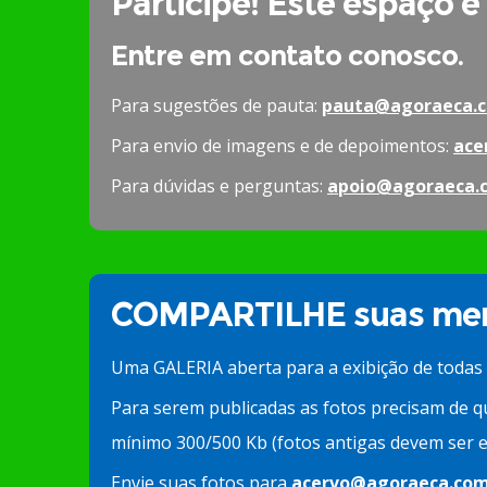
Participe! Este espaço é
Entre em contato conosco.
Para sugestões de pauta:
pauta@agoraeca.c
Para envio de imagens e de depoimentos:
ace
Para dúvidas e perguntas:
apoio@agoraeca.
COMPARTILHE suas mem
Uma GALERIA aberta para a exibição de todas
Para serem publicadas as fotos precisam de q
mínimo 300/500 Kb (fotos antigas devem ser e
Envie suas fotos para
acervo@agoraeca.com