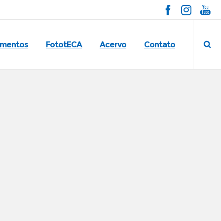
imentos
FototECA
Acervo
Contato