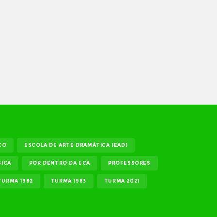
CO
ESCOLA DE ARTE DRAMÁTICA (EAD)
ICA
POR DENTRO DA ECA
PROFESSORES
TURMA 1982
TURMA 1983
TURMA 2021