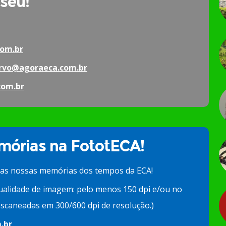
 seu!
om.br
rvo@agoraeca.com.br
com.br
órias na FototECA!
 as nossas memórias dos tempos da ECA!
ualidade de imagem: pelo menos 150 dpi e/ou no
scaneadas em 300/600 dpi de resolução.)
.br