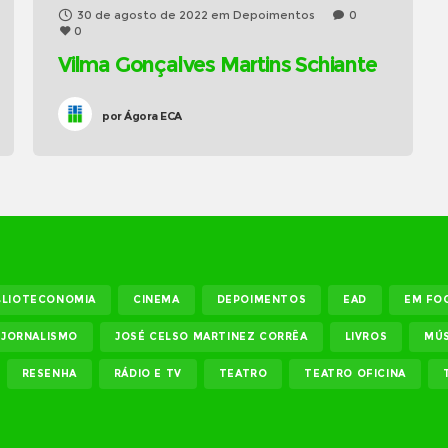
30 de agosto de 2022
em
Depoimentos
0
0
Vilma Gonçalves Martins Schiante
por
Ágora ECA
BLIOTECONOMIA
CINEMA
DEPOIMENTOS
EAD
EM FO
JORNALISMO
JOSÉ CELSO MARTINEZ CORRÊA
LIVROS
MÚS
RESENHA
RÁDIO E TV
TEATRO
TEATRO OFICINA