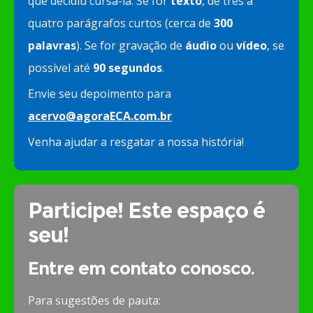
que decidiu cursá-la. Se for
texto
, de três a
quatro parágrafos curtos (cerca de
300
palavras
). Se for gravação de
áudio
ou
vídeo
, se
possível até
90 segundos
.
Envie seu depoimento para
acervo@agoraECA.com.br
Venha ajudar a resgatar a nossa história!
Participe! Este espaço é
seu!
Entre em contato conosco.
Para sugestões de pauta: