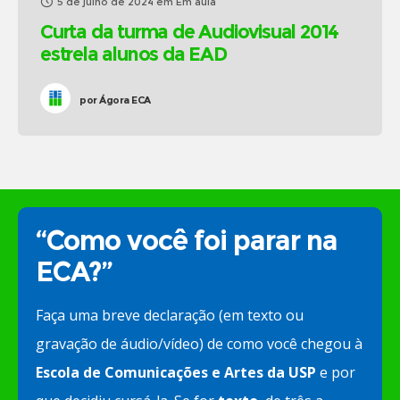
5 de julho de 2024
em
Em aula
Curta da turma de Audiovisual 2014
estrela alunos da EAD
por
Ágora ECA
“Como você foi parar na
ECA?”
Faça uma breve declaração (em texto ou
gravação de áudio/vídeo) de como você chegou à
Escola de Comunicações e Artes da USP
e por