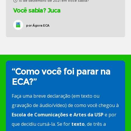
15 de dezembro de 2021
em
Você Sabia?
Você sabia? Juca
por
Ágora ECA
“Como você foi parar na
ECA?”
Faça uma breve declaração (em texto ou
gravação de áudio/vídeo) de como você chegou à
Escola de Comunicações e Artes da USP
e por
que decidiu cursá-la. Se for
texto
, de três a