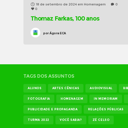
18 de setembro de 2024
em
Homenagem
0
0
Thomaz Farkas, 100 anos
por
Ágora ECA
TAGS DOS ASSUNTOS
ALUNOS
ARTES CÊNICAS
AUDIOVISUAL
BI
FOTOGRAFIA
HOMENAGEM
IN MEMORIAM
PUBLICIDADE E PROPAGANDA
RELAÇÕES PÚBLICAS
TURMA 2022
VOCÊ SABIA?
ZÉ CELSO