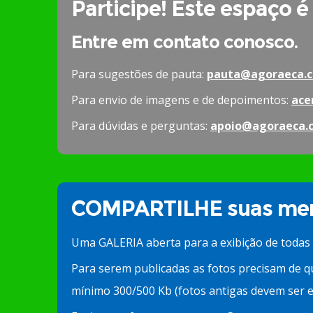
Participe! Este espaço é
Entre em contato conosco.
Para sugestões de pauta:
pauta@agoraeca.c
Para envio de imagens e de depoimentos:
ace
Para dúvidas e perguntas:
apoio@agoraeca.
COMPARTILHE suas mem
Uma GALERIA aberta para a exibição de todas
Para serem publicadas as fotos precisam de q
mínimo 300/500 Kb (fotos antigas devem ser e