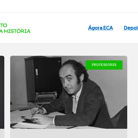
Ágora ECA
Depo
PROFESSORES