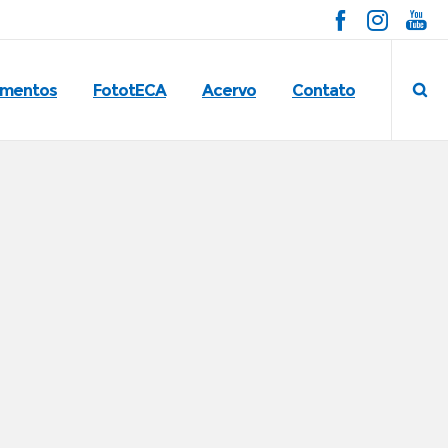
imentos
FototECA
Acervo
Contato