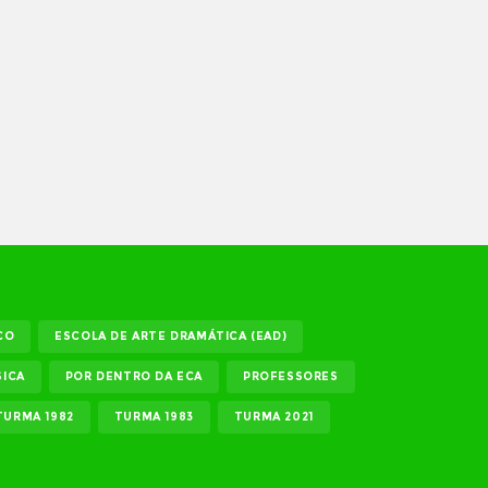
CO
ESCOLA DE ARTE DRAMÁTICA (EAD)
ICA
POR DENTRO DA ECA
PROFESSORES
TURMA 1982
TURMA 1983
TURMA 2021