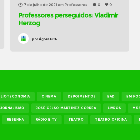
7 de julho de 2021
em
Professores
0
0
Professores perseguidos: Vladimir
Herzog
por
Ágora ECA
BLIOTECONOMIA
CINEMA
DEPOIMENTOS
EAD
EM FO
JORNALISMO
JOSÉ CELSO MARTINEZ CORRÊA
LIVROS
MÚS
RESENHA
RÁDIO E TV
TEATRO
TEATRO OFICINA