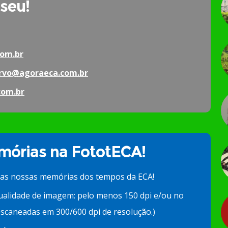
 seu!
om.br
rvo@agoraeca.com.br
com.br
órias na FototECA!
 as nossas memórias dos tempos da ECA!
ualidade de imagem: pelo menos 150 dpi e/ou no
scaneadas em 300/600 dpi de resolução.)