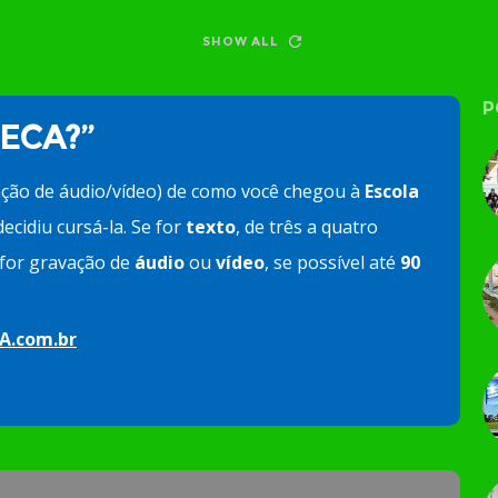
SHOW ALL
P
 ECA?”
ação de áudio/vídeo) de como você chegou à
Escola
ecidiu cursá-la. Se for
texto
, de três a quatro
e for gravação de
áudio
ou
vídeo
, se possível até
90
A.com.br