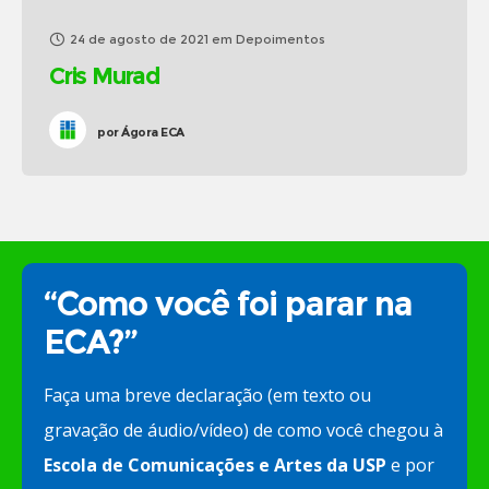
24 de agosto de 2021
em
Depoimentos
Cris Murad
por
Ágora ECA
“Como você foi parar na
ECA?”
Faça uma breve declaração (em texto ou
gravação de áudio/vídeo) de como você chegou à
Escola de Comunicações e Artes da USP
e por