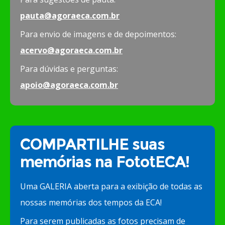
pauta@agoraeca.com.br
Para envio de imagens e de depoimentos:
acervo@agoraeca.com.br
Para dúvidas e perguntas:
apoio@agoraeca.com.br
COMPARTILHE suas
memórias na FototECA!
Uma GALERIA aberta para a exibição de todas as
nossas memórias dos tempos da ECA!
Para serem publicadas as fotos precisam de