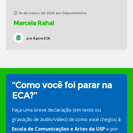
16 de março de 2024
em
Depoimentos
Marcela Rahal
por
Ágora ECA
“Como você foi parar na
ECA?”
Faça uma breve declaração (em texto ou
gravação de áudio/vídeo) de como você chegou à
Escola de Comunicações e Artes da USP
e por