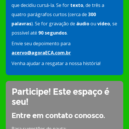
que decidiu cursá-la. Se for
texto
, de três a
quatro parágrafos curtos (cerca de
300
palavras
). Se for gravação de
áudio
ou
vídeo
, se
possível até
90 segundos
.
Envie seu depoimento para
acervo@agoraECA.com.br
Venha ajudar a resgatar a nossa história!
Participe! Este espaço é
seu!
Entre em contato conosco.
Para sugestões de pauta: