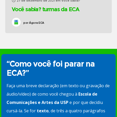
27 de dezembro de 2021
em
Você Sabia?
Você sabia? turmas da ECA
por
Ágora ECA
“Como você foi parar na
ECA?”
Faça uma breve declaração (em texto ou gravação de
áudio/vídeo) de como você chegou à
Escola de
Comunicações e Artes da USP
e por que decidiu
cursá-la. Se for
texto
, de três a quatro parágrafos