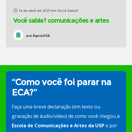
14 de abril de 2021
em
Você Sabia?
Você sabia? comunicações e artes
por
Ágora ECA
“Como você foi parar na
ECA?”
Faça uma breve declaração (em texto ou
gravação de áudio/vídeo) de como você chegou à
Escola de Comunicações e Artes da USP
e por