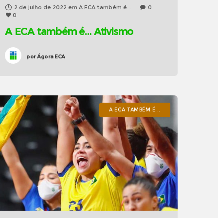
2 de julho de 2022
em
A ECA também é...
0
0
A ECA também é… Ativismo
por
Ágora ECA
A ECA TAMBÉM É...