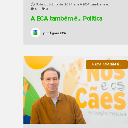
3 de outubro de 2024
em
A ECA também é...
0
0
A ECA também é… Política
por
Ágora ECA
A ECA TAMBÉM É...