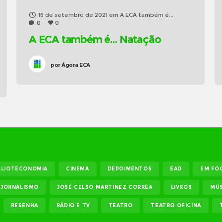
16 de setembro de 2021
em
A ECA também é...
0
0
A ECA também é… Natação
por
Ágora ECA
BLIOTECONOMIA
CINEMA
DEPOIMENTOS
EAD
EM FO
JORNALISMO
JOSÉ CELSO MARTINEZ CORRÊA
LIVROS
MÚS
RESENHA
RÁDIO E TV
TEATRO
TEATRO OFICINA