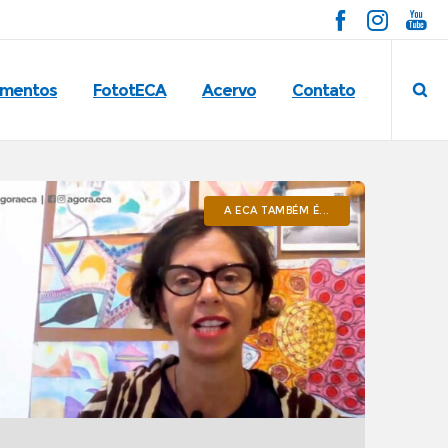
imentos
FototECA
Acervo
Contato
A ECA TAMBÉM É...