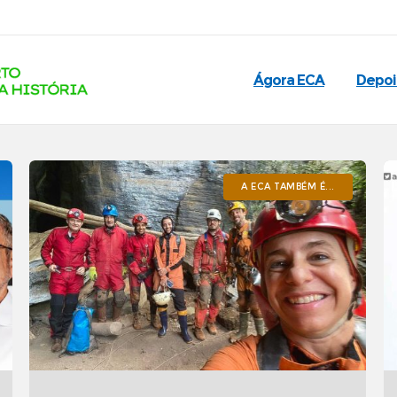
Ágora ECA
Depo
A ECA TAMBÉM É...