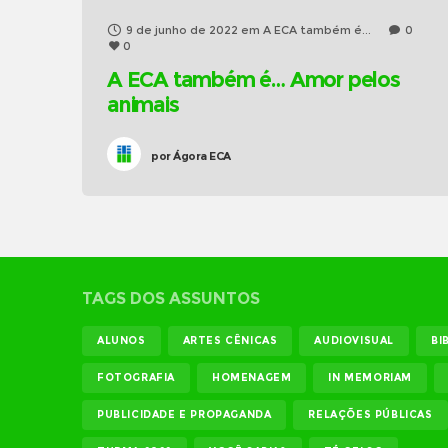
9 de junho de 2022
em
A ECA também é...
0
0
A ECA também é… Amor pelos
animais
por
Ágora ECA
TAGS DOS ASSUNTOS
ALUNOS
ARTES CÊNICAS
AUDIOVISUAL
BI
FOTOGRAFIA
HOMENAGEM
IN MEMORIAM
PUBLICIDADE E PROPAGANDA
RELAÇÕES PÚBLICAS