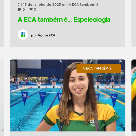
13 de janeiro de 2023
em
A ECA também é...
0
0
A ECA também é… Espeleologia
por
Ágora ECA
A ECA TAMBÉM É...