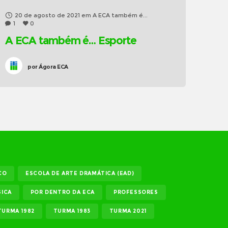
20 de agosto de 2021
em
A ECA também é...
1
0
A ECA também é… Esporte
por
Ágora ECA
CO
ESCOLA DE ARTE DRAMÁTICA (EAD)
ICA
POR DENTRO DA ECA
PROFESSORES
TURMA 1982
TURMA 1983
TURMA 2021