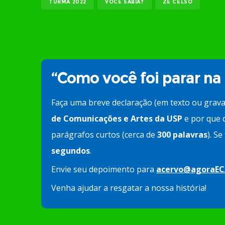
TURMA 2022
VOCÊ SABIA?
ZÉ CELSO
“Como você foi parar na
Faça uma breve declaração (em texto ou grav
de Comunicações e Artes da USP
e por que d
parágrafos curtos (cerca de
300 palavras
). S
segundos
.
Envie seu depoimento para
acervo@agoraEC
Venha ajudar a resgatar a nossa história!