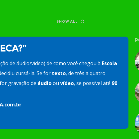
SHOW ALL
P
 ECA?”
ação de áudio/vídeo) de como você chegou à
Escola
ecidiu cursá-la. Se for
texto
, de três a quatro
e for gravação de
áudio
ou
vídeo
, se possível até
90
A.com.br