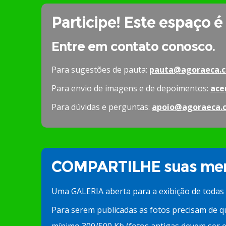
Participe! Este espaço é
Entre em contato conosco.
Para sugestões de pauta:
pauta@agoraeca.c
Para envio de imagens e de depoimentos:
ace
Para dúvidas e perguntas:
apoio@agoraeca.
COMPARTILHE suas mem
Uma GALERIA aberta para a exibição de todas
Para serem publicadas as fotos precisam de q
mínimo 300/500 Kb (fotos antigas devem ser e