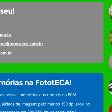
 seu!
om.br
rvo@agoraeca.com.br
com.br
órias na FototECA!
 as nossas memórias dos tempos da ECA!
ualidade de imagem: pelo menos 150 dpi e/ou no
scaneadas em 300/600 dpi de resolução.)