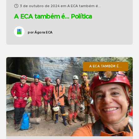
3 de outubro de 2024
em
A ECA também é...
A ECA também é… Política
por
Ágora ECA
A ECA TAMBÉM É...