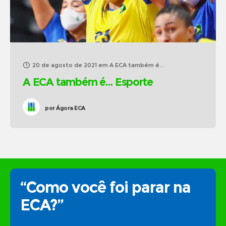
20 de agosto de 2021
em
A ECA também é...
A ECA também é… Esporte
por
Ágora ECA
“Como você foi parar na
ECA?”