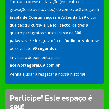
Faça uma breve declaração (em texto ou
gravação de áudio/vídeo) de como você chegou à
Escola de Comunicações e Artes da USP
e por
que decidiu cursá-la. Se for
texto
, de três a
quatro parágrafos curtos (cerca de
300
palavras
). Se for gravação de
áudio
ou
vídeo
, se
possível até
90 segundos
.
Envie seu depoimento para
acervo@agoraECA.com.br
Venha ajudar a resgatar a nossa história!
Participe! Este espaço é
seu!