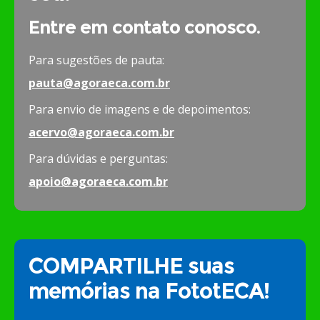
Entre em contato conosco.
Para sugestões de pauta:
pauta@agoraeca.com.br
Para envio de imagens e de depoimentos:
acervo@agoraeca.com.br
Para dúvidas e perguntas:
apoio@agoraeca.com.br
COMPARTILHE suas
memórias na FototECA!