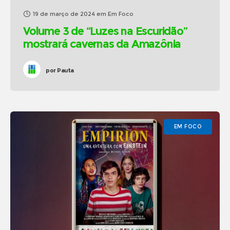
19 de março de 2024
em
Em Foco
Volume 3 de “Luzes na Escuridão”
mostrará cavernas da Amazônia
por
Pauta
EM FOCO