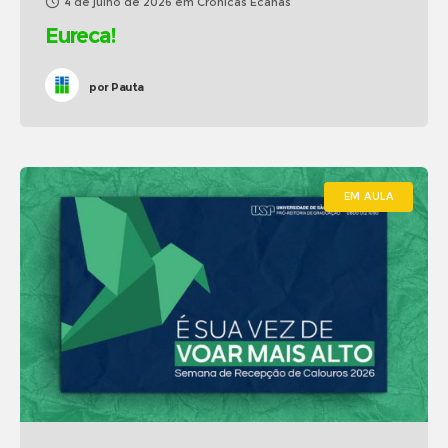
4 de julho de 2026
em
Crônicas Ecanas
Eureca!
por
Pauta
EM AULA