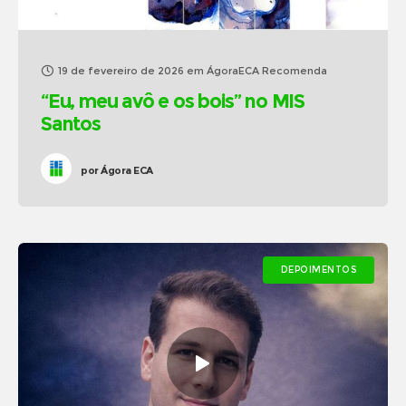
19 de fevereiro de 2026
em
ÁgoraECA Recomenda
“Eu, meu avô e os bois” no MIS
Santos
por
Ágora ECA
DEPOIMENTOS