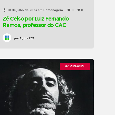
28 de julho de 2023
em
Homenagem
0
0
Zé Celso por Luiz Fernando
Ramos, professor do CAC
por
Ágora ECA
HOMENAGEM