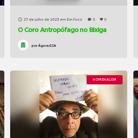
27 de julho de 2023
em
Em Foco
0
0
O Coro Antropófago no Bixiga
por
Ágora ECA
HOMENAGEM