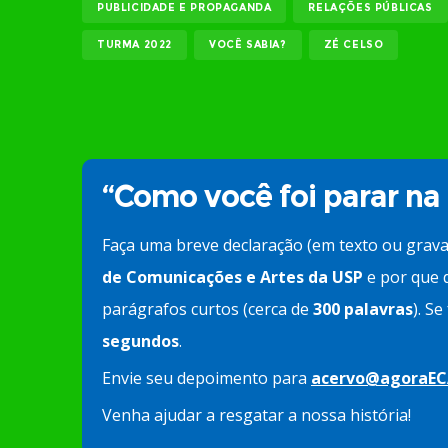
PUBLICIDADE E PROPAGANDA
RELAÇÕES PÚBLICAS
TURMA 2022
VOCÊ SABIA?
ZÉ CELSO
“Como você foi parar na
Faça uma breve declaração (em texto ou grav
de Comunicações e Artes da USP
e por que d
parágrafos curtos (cerca de
300 palavras
). S
segundos
.
Envie seu depoimento para
acervo@agoraEC
Venha ajudar a resgatar a nossa história!