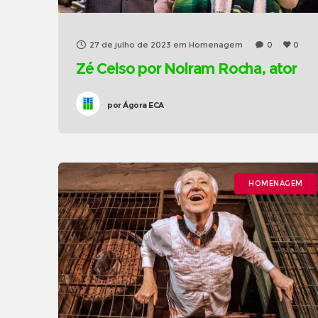
27 de julho de 2023
em
Homenagem
0
0
Zé Celso por Nolram Rocha, ator
por
Ágora ECA
HOMENAGEM