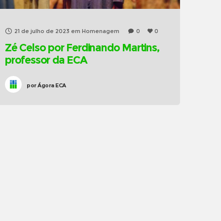
21 de julho de 2023
em
Homenagem
0
0
Zé Celso por Ferdinando Martins,
professor da ECA
por
Ágora ECA