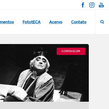
imentos
FototECA
Acervo
Contato
HOMENAGEM