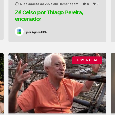
17 de agosto de 2023
em
Homenagem
0
0
Zé Celso por Thiago Pereira,
encenador
por
Ágora ECA
HOMENAGEM