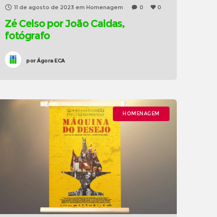
11 de agosto de 2023
em
Homenagem
0
0
Zé Celso por João Caldas,
fotógrafo
por
Ágora ECA
HOMENAGEM