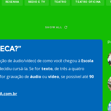
RESENHA
RÁDIO E TV
TEATRO
TEATRO OFICINA
SHOW ALL
P
 ECA?”
ação de áudio/vídeo) de como você chegou à
Escola
ecidiu cursá-la. Se for
texto
, de três a quatro
e for gravação de
áudio
ou
vídeo
, se possível até
90
A.com.br