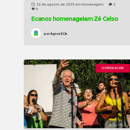
22 de agosto de 2023
em
Homenagem
2
0
Ecanos homenageiam Zé Celso
por
Ágora ECA
HOMENAGEM