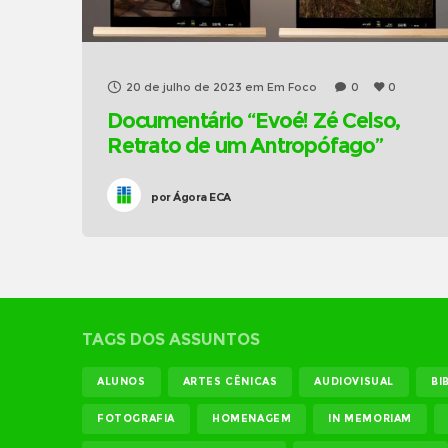
20 de julho de 2023
em
Em Foco
0
0
Documentário “Evoé! Zé Celso,
Retrato de um Antropófago”
por
Ágora ECA
TAGS DOS ASSUNTOS
ALUNOS
ARTES CÊNICAS
AUDIOVISUAL
BI
FOTOGRAFIA
HOMENAGEM
IN MEMORIAM