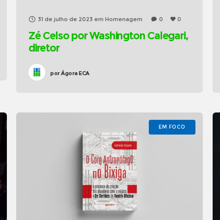
31 de julho de 2023
em
Homenagem
0
0
Zé Celso por Washington Calegari,
diretor
por
Ágora ECA
EM FOCO