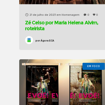
21 de julho de 2023
em
Homenagem
0
0
Zé Celso por Maria Helena Alvim,
roteirista
por
Ágora ECA
EM FOCO