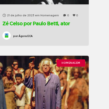
21 de julho de 2023
em
Homenagem
0
0
Zé Celso por Paulo Betti, ator
por
Ágora ECA
HOMENAGEM