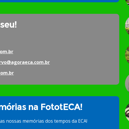
 seu!
om.br
rvo@agoraeca.com.br
com.br
órias na FototECA!
 as nossas memórias dos tempos da ECA!