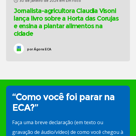
30 de janeiro de 2024
em
Em Foco
Jornalista-agricultora Claudia Visoni
lança livro sobre a Horta das Corujas
e ensina a plantar alimentos na
cidade
por
Ágora ECA
“Como você foi parar na
ECA?”
Faça uma breve declaração (em texto ou
gravação de áudio/vídeo) de como você chegou à