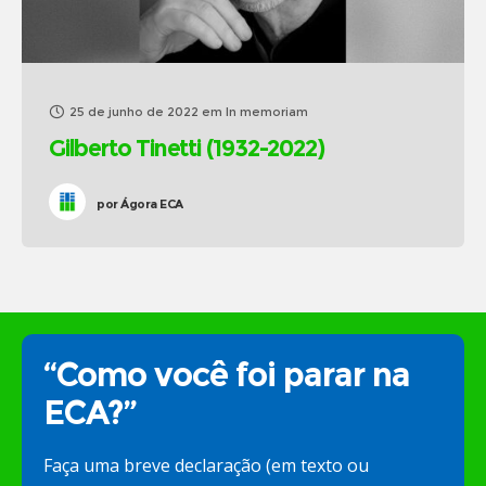
25 de junho de 2022
em
In memoriam
Gilberto Tinetti (1932-2022)
por
Ágora ECA
“Como você foi parar na
ECA?”
Faça uma breve declaração (em texto ou