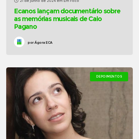
21 de junho de 2024
em
Em Foco
Ecanos lançam documentário sobre
as memórias musicais de Caio
Pagano
por
Ágora ECA
DEPOIMENTOS