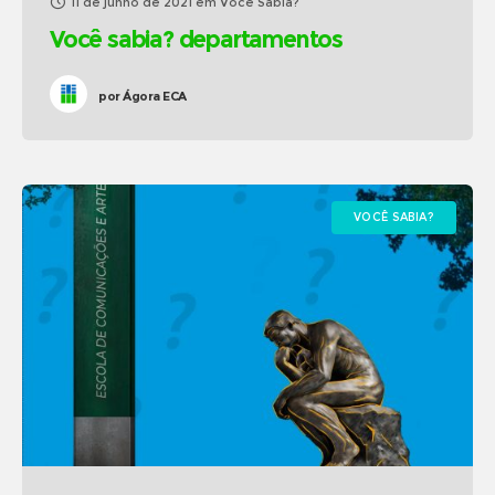
11 de junho de 2021
em
Você Sabia?
Você sabia? departamentos
por
Ágora ECA
VOCÊ SABIA?