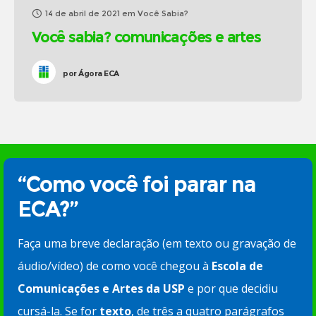
14 de abril de 2021
em
Você Sabia?
Você sabia? comunicações e artes
por
Ágora ECA
“Como você foi parar na
ECA?”
Faça uma breve declaração (em texto ou gravação de
áudio/vídeo) de como você chegou à
Escola de
Comunicações e Artes da USP
e por que decidiu
cursá-la. Se for
texto
, de três a quatro parágrafos