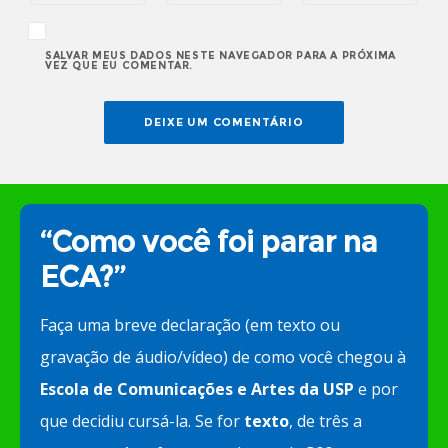
SALVAR MEUS DADOS NESTE NAVEGADOR PARA A PRÓXIMA
VEZ QUE EU COMENTAR.
“Como você foi parar na
ECA?”
Faça uma breve declaração (em texto ou
gravação de áudio/vídeo) de como você chegou à
Escola de Comunicações e Artes da USP
e por
que decidiu cursá-la. Se for
texto
, de três a