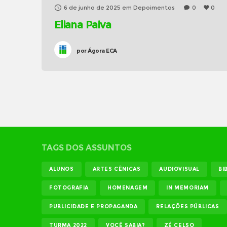
6 de junho de 2025
em
Depoimentos
0
0
Eliana Paiva
por
Ágora ECA
TAGS DOS ASSUNTOS
ALUNOS
ARTES CÊNICAS
AUDIOVISUAL
BI
FOTOGRAFIA
HOMENAGEM
IN MEMORIAM
PUBLICIDADE E PROPAGANDA
RELAÇÕES PÚBLICAS
TURMA 2022
VOCÊ SABIA?
ZÉ CELSO