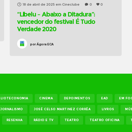
18 de abril de 2025
em
Cineclube
0
0
“Libelu – Abaixo a Ditadura”:
vencedor do festival É Tudo
Verdade 2020
por
Ágora ECA
BLIOTECONOMIA
CINEMA
DEPOIMENTOS
EAD
EM FO
JORNALISMO
JOSÉ CELSO MARTINEZ CORRÊA
LIVROS
MÚS
RESENHA
RÁDIO E TV
TEATRO
TEATRO OFICINA