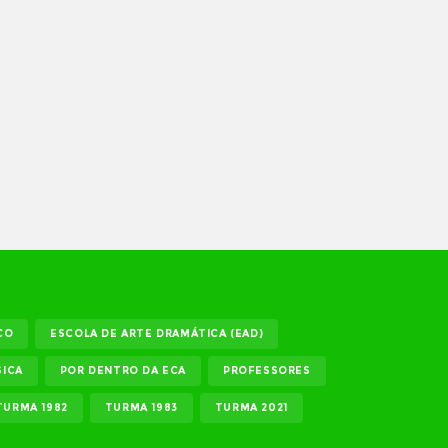
CO
ESCOLA DE ARTE DRAMÁTICA (EAD)
ICA
POR DENTRO DA ECA
PROFESSORES
TURMA 1982
TURMA 1983
TURMA 2021