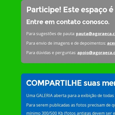
Participe! Este espaço é
Entre em contato conosco.
Para sugestões de pauta:
pauta@agoraeca.c
Para envio de imagens e de depoimentos:
ace
Para dúvidas e perguntas:
apoio@agoraeca.
COMPARTILHE suas mem
Uma GALERIA aberta para a exibição de todas
Para serem publicadas as fotos precisam de q
mínimo 300/500 Kb (fotos antigas devem ser e