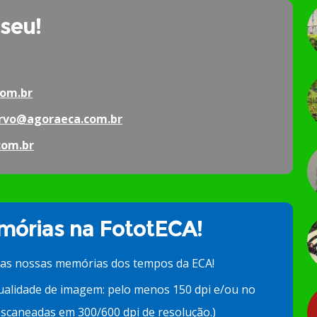
 seu!
om.br
rvo@agoraeca.com.br
com.br
órias na FototECA!
 as nossas memórias dos tempos da ECA!
ualidade de imagem: pelo menos 150 dpi e/ou no
scaneadas em 300/600 dpi de resolução.)