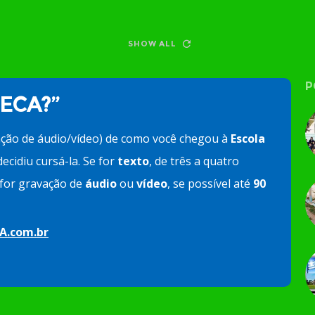
SHOW ALL
P
 ECA?”
ação de áudio/vídeo) de como você chegou à
Escola
ecidiu cursá-la. Se for
texto
, de três a quatro
e for gravação de
áudio
ou
vídeo
, se possível até
90
A.com.br