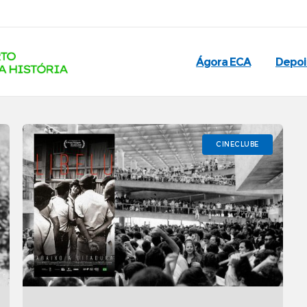
Ágora ECA
Depo
CINECLUBE