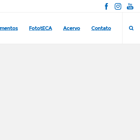
imentos
FototECA
Acervo
Contato