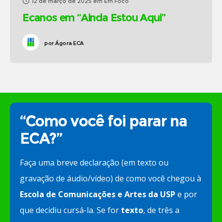
12 de março de 2025
em
Em Foco
Ecanos em “Ainda Estou Aqui”
por
Ágora ECA
“Como você foi parar na
ECA?”
Faça uma breve declaração (em texto ou
gravação de áudio/vídeo) de como você chegou à
Escola de Comunicações e Artes da USP
e por
que decidiu cursá-la. Se for
texto
, de três a