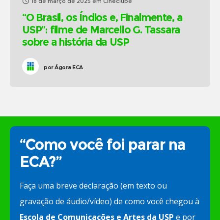
18 de março de 2025
em
Cineclube
“O Brasil, os Índios e, Finalmente, a
USP”: filme de Marcello G. Tassara
sobre a história da USP
por
Ágora ECA
“Como você foi parar na
ECA?”
Faça uma breve declaração (em texto ou
gravação de áudio/vídeo) de como você chegou à
Escola de Comunicações e Artes da USP
e por