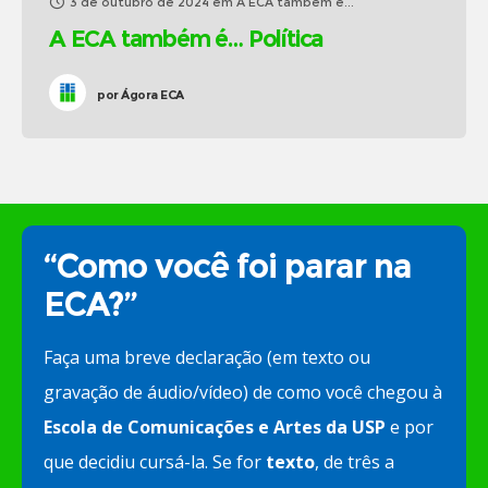
3 de outubro de 2024
em
A ECA também é...
A ECA também é… Política
por
Ágora ECA
“Como você foi parar na
ECA?”
Faça uma breve declaração (em texto ou
gravação de áudio/vídeo) de como você chegou à
Escola de Comunicações e Artes da USP
e por
que decidiu cursá-la. Se for
texto
, de três a