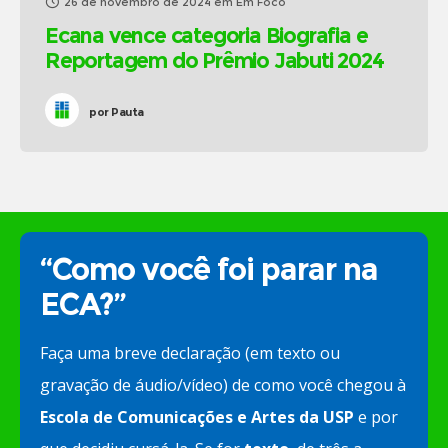
26 de novembro de 2024
em
Em Foco
Ecana vence categoria Biografia e
Reportagem do Prêmio Jabuti 2024
por
Pauta
“Como você foi parar na
ECA?”
Faça uma breve declaração (em texto ou
gravação de áudio/vídeo) de como você chegou à
Escola de Comunicações e Artes da USP
e por