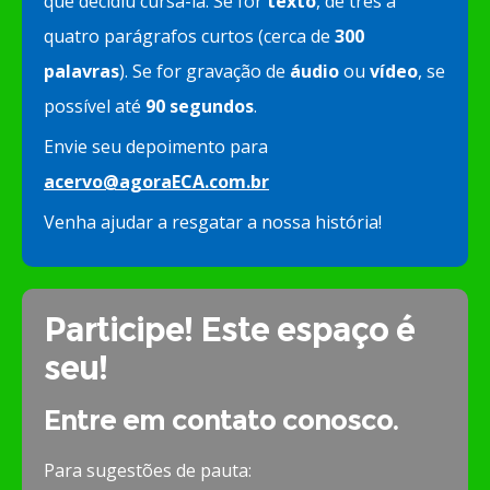
que decidiu cursá-la. Se for
texto
, de três a
quatro parágrafos curtos (cerca de
300
palavras
). Se for gravação de
áudio
ou
vídeo
, se
possível até
90 segundos
.
Envie seu depoimento para
acervo@agoraECA.com.br
Venha ajudar a resgatar a nossa história!
Participe! Este espaço é
seu!
Entre em contato conosco.
Para sugestões de pauta: